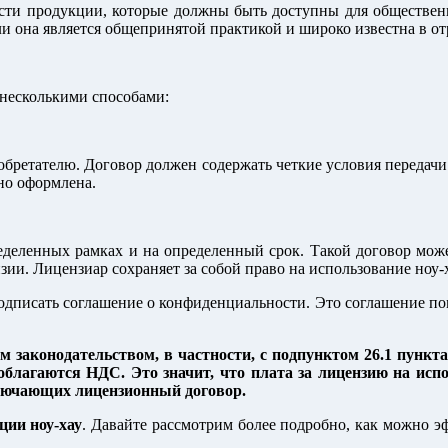
сти продукции, которые должны быть доступны для общественно
ли она является общепринятой практикой и широко известна в от
 несколькими способами:
обретателю. Договор должен содержать четкие условия передачи
но оформлена.
еделенных рамках и на определенный срок. Такой договор може
ии. Лицензиар сохраняет за собой право на использование ноу-
одписать соглашение о конфиденциальности. Это соглашение по
им законодательством, в частности, с подпунктом 26.1 пункта
е облагаются НДС. Это значит, что плата за лицензию на ис
лючающих лицензионный договор.
ции ноу-хау
. Давайте рассмотрим более подробно, как можно э