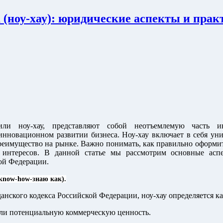
а (ноу-хау): юридические аспекты и пра
или ноу-хау, представляют собой неотъемлемую часть и
инновационном развитии бизнеса. Ноу-хау включает в себя ун
реимущество на рынке. Важно понимать, как правильно оформит
 интересов. В данной статье мы рассмотрим основные аспе
ой Федерации.
know
-
how-знаю как).
анского кодекса Российской Федерации, ноу-хау определяется ка
ли потенциальную коммерческую ценность.