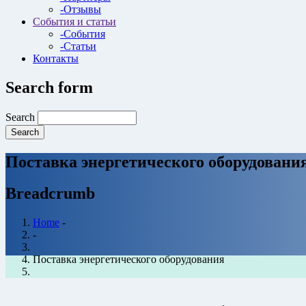
-Отзывы
События и статьи
-События
-Статьи
Контакты
Search form
Search
Поставка энергетического оборудовани
Breadcrumb
Home
-
-
Поставка энергетического оборудования